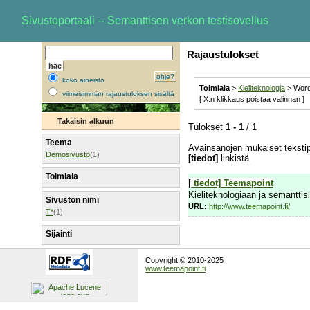
Sivustoportaali -- Semanttisen verkon testisovellus
Rajaustulokset
ohje?
koko aineisto
Toimiala
>
Kieliteknologia
> Wor
viimeisimmän rajaustuloksen sisältä
[ X:n klikkaus poistaa valinnan ]
Takaisin alkuun
Tulokset
1 - 1
/ 1
Teema
Avainsanojen mukaiset tekstip
Demosivusto
(1)
[tiedot]
linkistä
Toimiala
[
tiedot]
Teemapoint
Kieliteknologiaan ja semanttisii
Sivuston nimi
URL:
http://www.teemapoint.fi/
T*
(1)
Sijainti
Copyright © 2010-2025
www.teemapoint.fi