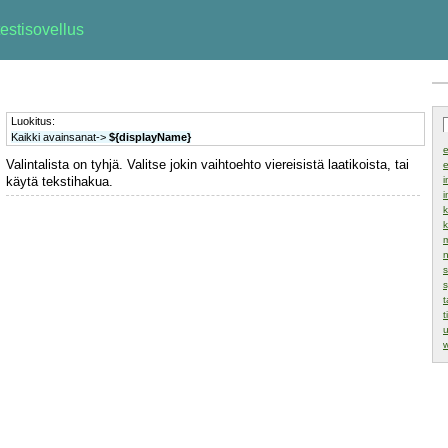
estisovellus
Luokitus:
Kaikki avainsanat->
${displayName}
Valintalista on tyhjä. Valitse jokin vaihtoehto viereisistä laatikoista, tai
e
käytä tekstihakua.
i
i
m
n
s
s
t
t
u