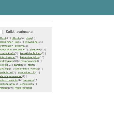
Kaikki avainsanat
eBook
(2) |
eBooks
(5) |
ekirja
(5) |
lektroninen_kirja
(3) |
finnwordnet
(3) |
nformaation_poiminta
(2) |
nformation_extraction
(7) |
jäsennin
(22) |
konekäännös
(1) |
konekääntäminen
(6) |
käännöskone
(2) |
käännösohjelma
(13) |
orfologinen
(10) |
morphological
(4) |
ettikirja
(2) |
parser
(16) |
rbmt
(1) |
anakirja
(3) |
semanttinen_verkko
(8) |
ymbolic_AI
(1) |
symbolinen_AI
(1) |
aivutusgeneraattori
(2) |
iedon_poiminta
(3) |
translator
(3) |
utisseuranta
(1) |
verkkokirja
(2) |
wordnet
(19)
[>More options]