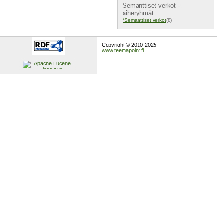
Semanttiset verkot -
aiheryhmät:
*Semanttiset verkot
(8)
Copyright © 2010-2025
www.teemapoint.fi