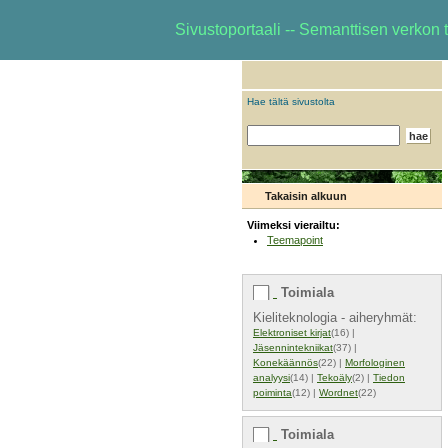
Sivustoportaali -- Semanttisen verkon t
Hae tältä sivustolta
Takaisin alkuun
Viimeksi vierailtu:
Teemapoint
Toimiala
Kieliteknologia - aiheryhmät:
Elektroniset kirjat
(16) |
Jäsennintekniikat
(37) |
Konekäännös
(22) |
Morfologinen
analyysi
(14) |
Tekoäly
(2) |
Tiedon
poiminta
(12) |
Wordnet
(22)
Toimiala